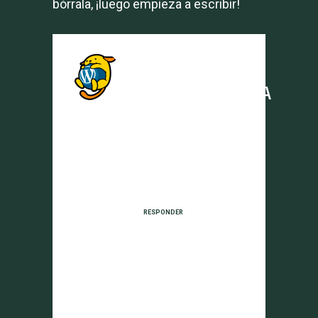
bórrala, ¡luego empieza a escribir!
UN
COMENTARISTA
DE
WORDPRESS
Posted at 14:19h,
28 noviembre
RESPONDER
Hola, esto es un
comentario.
Para empezar a
moderar, editar y
borrar