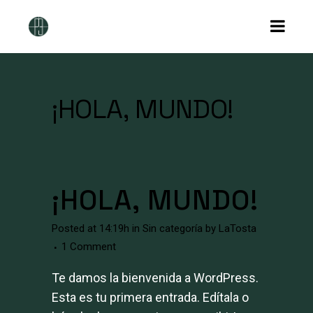
¡HOLA, MUNDO!
¡HOLA, MUNDO!
Posted at 14:19h
in
Sin categoría
by
LaTosta
1 Comment
Te damos la bienvenida a WordPress.
Esta es tu primera entrada. Edítala o