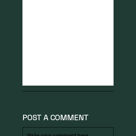
comentarios, por
favor, visita en el
escritorio la
pantalla de
comentarios.
Los avatares de los
comentaristas
provienen de
Gravatar
.
POST A COMMENT